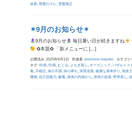
改善
,
骨盤のズレ
,
骨盤矯正
✴︎9月のお知らせ✴︎
9月のお知らせ
毎日暑い日が続きますね
︎✿本題︎✿ 「新メニューに […]
公開済み: 2025年9月1日
作成者:
anemone-mayuko
カテゴリ
タグ:
40肩
,
50肩
,
むくみ
,
よもぎ蒸し
,
オーガニック
,
バザルトス
毒
,
不眠症
,
体の不調
,
体の痺れ
,
体質改善
,
健康な身体作り
,
免疫
腰痛
,
自己回復力
,
解毒
,
身体の内側から
,
身体の改善
,
野草蒸し
,