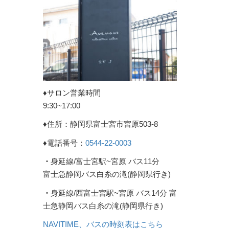
♦︎サロン営業時間
9:30~17:00
♦︎住所：静岡県富士宮市宮原503-8
♦︎電話番号：
0544-22-0003
・
身延線/富士宮駅~宮原 バス11分
富士急静岡バス白糸の滝(静岡県行き)
・
身延線/西富士宮駅~宮原 バス14分 富
士急静岡バス白糸の滝(静岡県行き)
NAVITIME、バスの時刻表はこちら