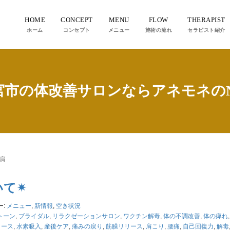
HOME
CONCEPT
MENU
FLOW
THERAPIST
ホーム
コンセプト
メニュー
施術の流れ
セラピスト紹介
宮市の体改善サロンならアネモネのN
0肩
て✴︎
ー:
メニュー
,
新情報
,
空き状況
トーン
,
ブライダル
,
リラクゼーションサロン
,
ワクチン解毒
,
体の不調改善
,
体の痺れ
リース
,
水素吸入
,
産後ケア
,
痛みの戻り
,
筋膜リリース
,
肩こり
,
腰痛
,
自己回復力
,
解毒