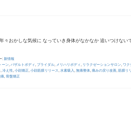
年々おかしな気候に なっていき身体がなかなか 追いつけない
ー:
新情報
トーン
,
バザルトボディ
,
ブライダル
,
メリハリボディ
,
リラクゼーションサロン
,
ワク
力
,
冷え性
,
小顔矯正
,
小顔筋膜リリース
,
水素吸入
,
無痛整体
,
痛みの戻り改善
,
筋膜リ
頭痛
,
骨盤矯正