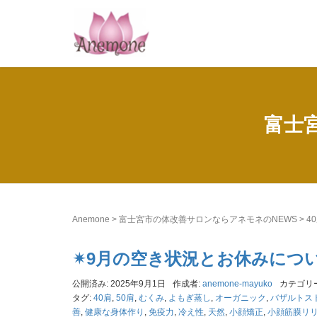
富士
Anemone
>
富士宮市の体改善サロンならアネモネのNEWS
>
4
✴︎9月の空き状況とお休みについ
公開済み: 2025年9月1日
作成者:
anemone-mayuko
カテゴリ
タグ:
40肩
,
50肩
,
むくみ
,
よもぎ蒸し
,
オーガニック
,
バザルトス
善
,
健康な身体作り
,
免疫力
,
冷え性
,
天然
,
小顔矯正
,
小顔筋膜リ