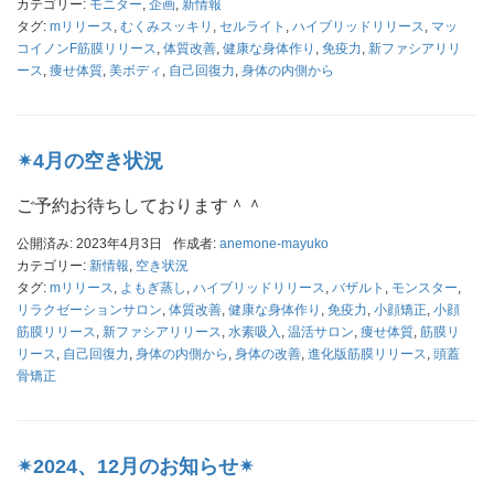
カテゴリー:
モニター
,
企画
,
新情報
タグ:
mリリース
,
むくみスッキリ
,
セルライト
,
ハイブリッドリリース
,
マッ
コイノンF筋膜リリース
,
体質改善
,
健康な身体作り
,
免疫力
,
新ファシアリリ
ース
,
痩せ体質
,
美ボディ
,
自己回復力
,
身体の内側から
✴︎4月の空き状況
ご予約お待ちしております＾＾
公開済み: 2023年4月3日
作成者:
anemone-mayuko
カテゴリー:
新情報
,
空き状況
タグ:
mリリース
,
よもぎ蒸し
,
ハイブリッドリリース
,
バザルト
,
モンスター
,
リラクゼーションサロン
,
体質改善
,
健康な身体作り
,
免疫力
,
小顔矯正
,
小顔
筋膜リリース
,
新ファシアリリース
,
水素吸入
,
温活サロン
,
痩せ体質
,
筋膜リ
リース
,
自己回復力
,
身体の内側から
,
身体の改善
,
進化版筋膜リリース
,
頭蓋
骨矯正
✴︎2024、12月のお知らせ✴︎