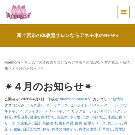
富士宮市の体改善サロンならアネモネのNEWS
Anemone
>
富士宮市の体改善サロンならアネモネのNEWS
>
空き状況
>
新情
報
>
✴︎４月のお知らせ✴︎
✴︎４月のお知らせ✴︎
公開済み: 2026年4月1日
作成者:
anemone-mayuko
カテゴリー:
新情報
タグ:
むくみ
,
よもぎ蒸し
,
オーガニック
,
セルライト
,
バザルトストーン
,
バザ
ルトボディ
,
ブライダル
,
メリハリボディ
,
リラクゼーションサロン
,
ワクチン
解毒
,
体質改善
,
健康な身体作り
,
免疫力
,
冷え性
,
天然
,
小顔矯正
,
小顔筋膜リ
リース
,
水素吸入
,
温活
,
無痛整体
,
痩せ体質
,
痩身
,
筋膜リリース
,
美ボディ
,
肩
凝り
,
腰痛
,
自己回復力
,
解毒
,
身体の内側から
,
身体の改善
,
野草蒸し
,
骨盤矯