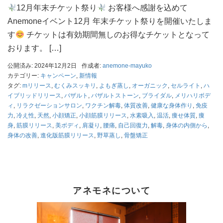
12月年末チケット祭り
お客様へ感謝を込めて
Anemoneイベント12月 年末チケット祭りを開催いたしま
す
チケットは有効期間無しのお得なチケットとなって
おります。 […]
公開済み: 2024年12月2日
作成者:
anemone-mayuko
カテゴリー:
キャンペーン
,
新情報
タグ:
mリリース
,
むくみスッキリ
,
よもぎ蒸し
,
オーガニック
,
セルライト
,
ハ
イブリッドリリース
,
バザルト
,
バザルトストーン
,
ブライダル
,
メリハリボデ
ィ
,
リラクゼーションサロン
,
ワクチン解毒
,
体質改善
,
健康な身体作り
,
免疫
力
,
冷え性
,
天然
,
小顔矯正
,
小顔筋膜リリース
,
水素吸入
,
温活
,
痩せ体質
,
痩
身
,
筋膜リリース
,
美ボディ
,
肩凝り
,
腰痛
,
自己回復力
,
解毒
,
身体の内側から
,
身体の改善
,
進化版筋膜リリース
,
野草蒸し
,
骨盤矯正
アネモネについて