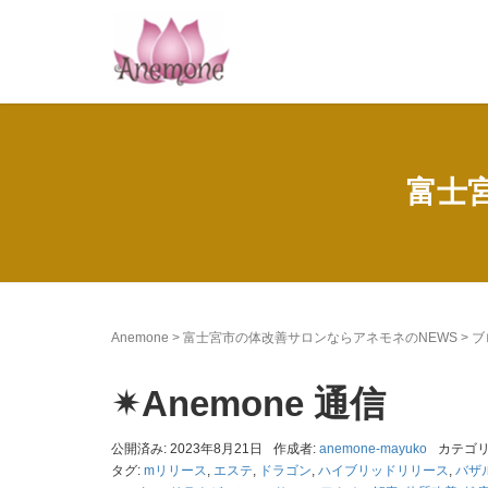
富士
Anemone
>
富士宮市の体改善サロンならアネモネのNEWS
>
ブ
✴︎Anemone 通信
公開済み: 2023年8月21日
作成者:
anemone-mayuko
カテゴリ
タグ:
mリリース
,
エステ
,
ドラゴン
,
ハイブリッドリリース
,
バザ