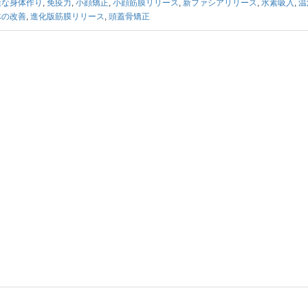
康な身体作り
,
免疫力
,
小顔矯正
,
小顔筋膜リリース
,
新ファシアリリース
,
水素吸入
,
温
体の改善
,
進化版筋膜リリース
,
頭蓋骨矯正