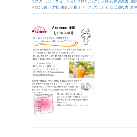
ンスター
,
リラクゼーションサロン
,
ワクチン解毒
,
体質改善
,
健
サロン
,
痩せ体質
,
痩身
,
筋膜リリース
,
美ボディ
,
自己回復力
,
身