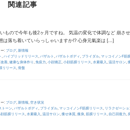
関連記事
＾ 早いもので今年も後2ヶ月ですね。 気温の変化で体調など 崩さ
態は落ち着いていらっしゃいますか!? 心身元氣楽は […]
ー:
ブログ
,
新情報
ト
,
ハイブリッドリリース
,
バザルト
,
バザルトボディ
,
ブライダル
,
マッコイノンF筋
質改善
,
健康な身体作り
,
免疫力
,
小顔矯正
,
小顔筋膜リリース
,
水素吸入
,
温活サロン
,
膜リリース
,
骨盤
ー:
ブログ
,
新情報
,
空き状況
ストーン
,
バザルトボディ
,
ブライダル
,
マッコイノンF筋膜リリース
,
リラクゼーショ
小顔筋膜リリース
,
水素吸入
,
温活サロン
,
痩せ体質
,
痩身
,
筋膜リリース
,
自己回復力
,