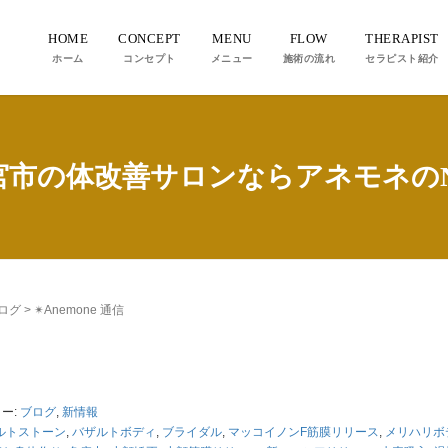
HOME
CONCEPT
MENU
FLOW
THERAPIST
ホーム
コンセプト
メニュー
施術の流れ
セラピスト紹介
宮市の体改善サロンならアネモネのN
ログ
>
✴︎Anemone 通信
ー:
ブログ
,
新情報
ルトストーン
,
バザルトボディ
,
ブライダル
,
マッコイノンF筋膜リリース
,
メリハリボ