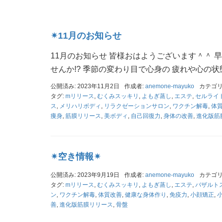
✴︎11月のお知らせ
‪‪11月のお知らせ‪‪ 皆様おはようございます＾
せんか!? 季節の変わり目で心身の 疲れや心の状
公開済み: 2023年11月2日
作成者:
anemone-mayuko
カテゴリ
タグ:
mリリース
,
むくみスッキリ
,
よもぎ蒸し
,
エステ
,
セルライ
ス
,
メリハリボディ
,
リラクゼーションサロン
,
ワクチン解毒
,
体
痩身
,
筋膜リリース
,
美ボディ
,
自己回復力
,
身体の改善
,
進化版筋
✴︎空き情報✴︎
公開済み: 2023年9月19日
作成者:
anemone-mayuko
カテゴリ
タグ:
mリリース
,
むくみスッキリ
,
よもぎ蒸し
,
エステ
,
バザルト
ン
,
ワクチン解毒
,
体質改善
,
健康な身体作り
,
免疫力
,
小顔矯正
,
善
,
進化版筋膜リリース
,
骨盤