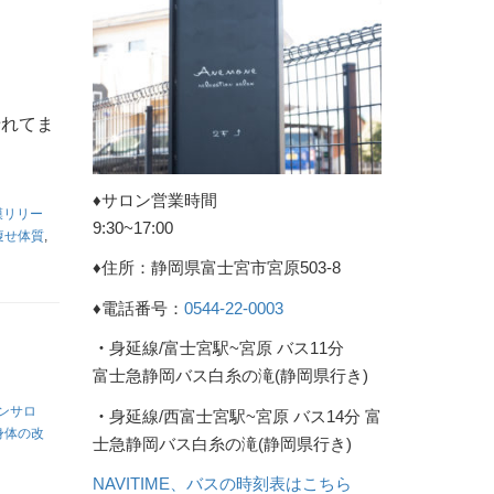
せれてま
♦︎サロン営業時間
膜リリー
9:30~17:00
痩せ体質
,
♦︎住所：静岡県富士宮市宮原503-8
♦︎電話番号：
0544-22-0003
・
身延線/富士宮駅~宮原 バス11分
富士急静岡バス白糸の滝(静岡県行き)
ンサロ
・
身延線/西富士宮駅~宮原 バス14分 富
身体の改
士急静岡バス白糸の滝(静岡県行き)
NAVITIME、バスの時刻表はこちら